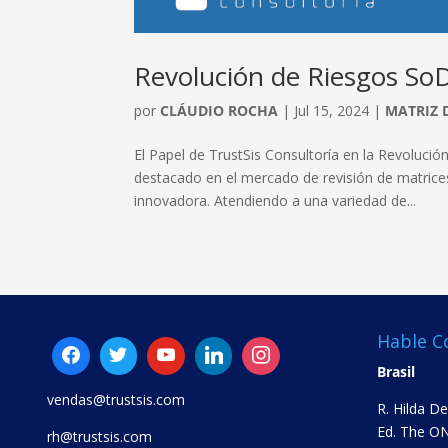
Revolución de Riesgos SoD
por
CLÁUDIO ROCHA
|
Jul 15, 2024
|
MATRIZ 
El Papel de TrustSis Consultoría en la Revoluci
destacado en el mercado de revisión de matric
innovadora. Atendiendo a una variedad de...
Hable C
Brasil
vendas@trustsis.com
R. Hilda D
Ed. The ON
rh@trustsis.com