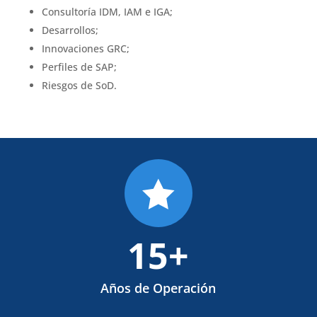
Consultoría IDM, IAM e IGA;
Desarrollos;
Innovaciones GRC;
Perfiles de SAP;
Riesgos de SoD.

15+
Años de Operación