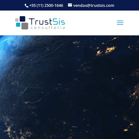
+55 (11) 2500-1646
vendas@trustsis.com
Reproductor
de
vídeo