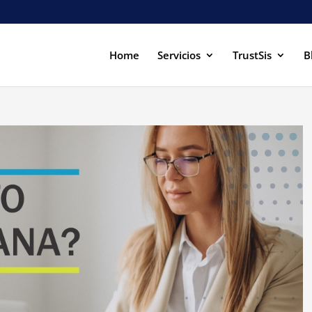
Home
Servicios
TrustSis
B