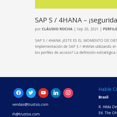
SAP S / 4HANA – ¡seguridad
por
CLÁUDIO ROCHA
|
Sep 20, 2021
|
PERFIL
SAP S / 4HANA: ¡ESTE ES EL MOMENTO DE OB
Implementación de SAP S / 4HANA utilizando el e
los perfiles de acceso? La definición estratégica d
Hable C
Brasil
vendas@trustsis.com
R. Hilda D
Ed. The ON
rh@trustsis.com