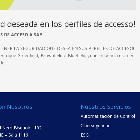
 deseada en los perfiles de accesso!
ES DE ACCESO A SAP
TENER LA SEGURIDAD QUE DESEA EN SUS PERFILES DE ACCESO!
nfoque Greenfield, Brownfield o Bluefield, ¿qué influencia esto en
e...
on Nosotros
Nuestros Servicios
Automatización de Control
Ciberseguridad
el Nero Bisquolo, 102
E – Sala 1116
ESG