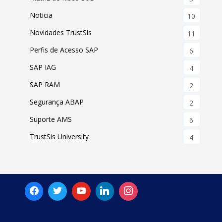
Noticia
10
Novidades TrustSis
11
Perfis de Acesso SAP
6
SAP IAG
4
SAP RAM
2
Segurança ABAP
2
Suporte AMS
6
TrustSis University
4