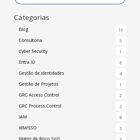
Categorias
Blog
10
Consultoria
5
Cyber Security
1
Entra ID
6
Gestão de identidades
4
Gestão de Projetos
1
GRC Access Control
2
GRC Process Control
2
IAM
8
IdM/SSO
3
Matriz de Risco SoD
5