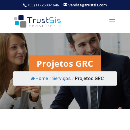
+55 (11) 2500-1646
vendas@trustsis.com
Projetos GRC
Home
/
Serviços
/
Projetos GRC