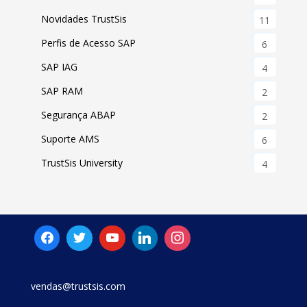
Novidades TrustSis
11
Perfis de Acesso SAP
6
SAP IAG
4
SAP RAM
2
Segurança ABAP
2
Suporte AMS
6
TrustSis University
4
vendas@trustsis.com