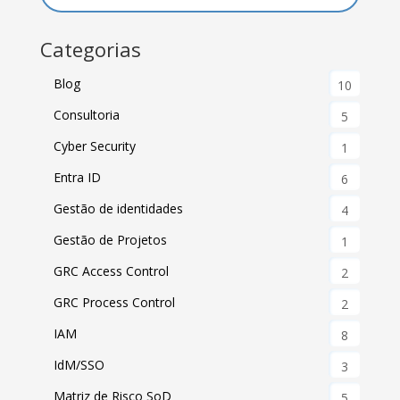
Categorias
Blog
10
Consultoria
5
Cyber Security
1
Entra ID
6
Gestão de identidades
4
Gestão de Projetos
1
GRC Access Control
2
GRC Process Control
2
IAM
8
IdM/SSO
3
Matriz de Risco SoD
5