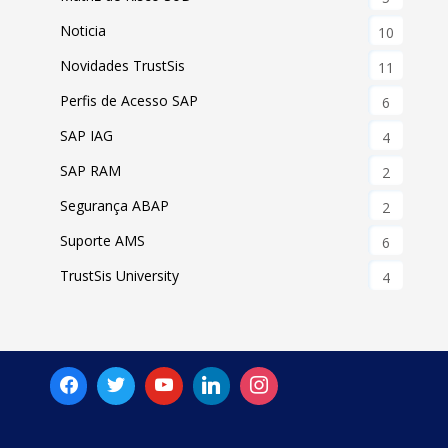
Noticia
10
Novidades TrustSis
11
Perfis de Acesso SAP
6
SAP IAG
4
SAP RAM
2
Segurança ABAP
2
Suporte AMS
6
TrustSis University
4