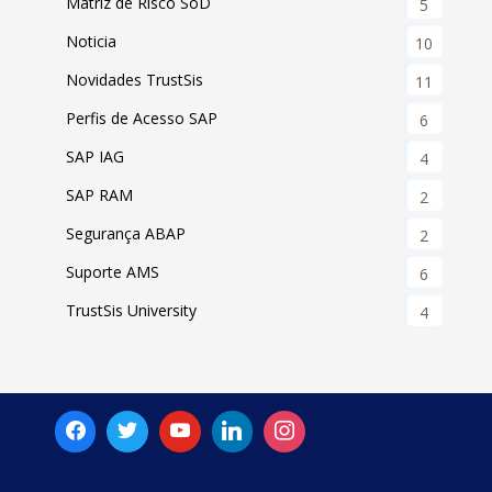
Matriz de Risco SoD
5
Noticia
10
Novidades TrustSis
11
Perfis de Acesso SAP
6
SAP IAG
4
SAP RAM
2
Segurança ABAP
2
Suporte AMS
6
TrustSis University
4