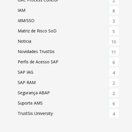
2
IAM
8
IdM/SSO
3
Matriz de Risco SoD
5
Noticia
10
Novidades TrustSis
11
Perfis de Acesso SAP
6
SAP IAG
4
SAP RAM
2
Segurança ABAP
2
Suporte AMS
6
TrustSis University
4