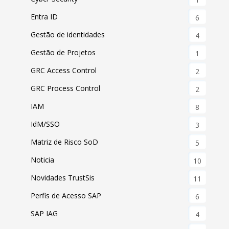
Entra ID
6
Gestão de identidades
4
Gestão de Projetos
1
GRC Access Control
2
GRC Process Control
2
IAM
8
IdM/SSO
3
Matriz de Risco SoD
5
Noticia
10
Novidades TrustSis
11
Perfis de Acesso SAP
6
SAP IAG
4