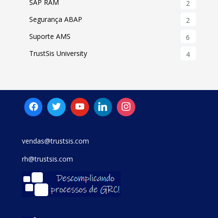
SAP RAM
2
Segurança ABAP
2
Suporte AMS
6
TrustSis University
4
vendas@trustsis.com
rh@trustsis.com