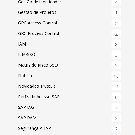
Gestão de identidades
4
Gestão de Projetos
1
GRC Access Control
2
GRC Process Control
2
IAM
8
IdM/SSO
3
Matriz de Risco SoD
5
Noticia
10
Novidades TrustSis
11
Perfis de Acesso SAP
6
SAP IAG
4
SAP RAM
2
Segurança ABAP
2