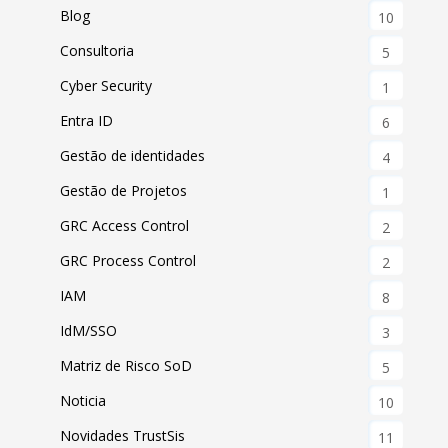
Blog
10
Consultoria
5
Cyber Security
1
Entra ID
6
Gestão de identidades
4
Gestão de Projetos
1
GRC Access Control
2
GRC Process Control
2
IAM
8
IdM/SSO
3
Matriz de Risco SoD
5
Noticia
10
Novidades TrustSis
11