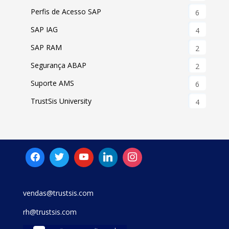
Perfis de Acesso SAP
6
SAP IAG
4
SAP RAM
2
Segurança ABAP
2
Suporte AMS
6
TrustSis University
4
vendas@trustsis.com
rh@trustsis.com