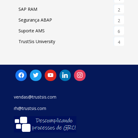
SAP RAM
2
Segurança ABAP
2
Suporte AMS
6
TrustSis University
4
vendas@trustsis.com
rh@trustsis.com