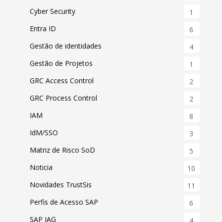
Cyber Security
1
Entra ID
6
Gestão de identidades
4
Gestão de Projetos
1
GRC Access Control
2
GRC Process Control
2
IAM
8
IdM/SSO
3
Matriz de Risco SoD
5
Noticia
10
Novidades TrustSis
11
Perfis de Acesso SAP
6
SAP IAG
4