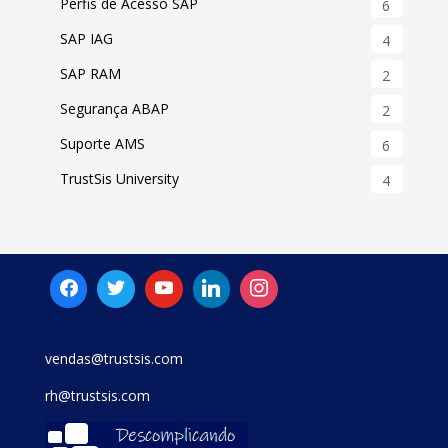
Perfis de Acesso SAP
6
SAP IAG
4
SAP RAM
2
Segurança ABAP
2
Suporte AMS
6
TrustSis University
4
vendas@trustsis.com
rh@trustsis.com