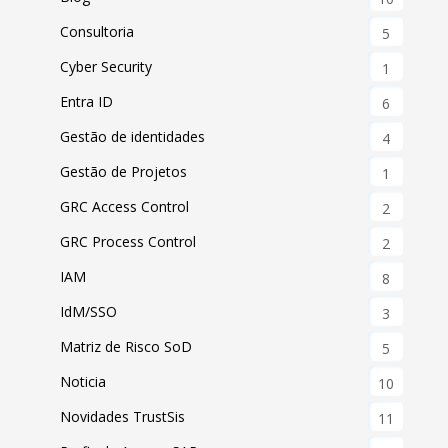
Consultoria
5
Cyber Security
1
Entra ID
6
Gestão de identidades
4
Gestão de Projetos
1
GRC Access Control
2
GRC Process Control
2
IAM
8
IdM/SSO
3
Matriz de Risco SoD
5
Noticia
10
Novidades TrustSis
11