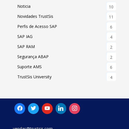
Noticia
10
Novidades TrustSis
11
Perfis de Acesso SAP
6
SAP IAG
4
SAP RAM
2
Segurança ABAP
2
Suporte AMS
6
TrustSis University
4
vendas@trustsis.com