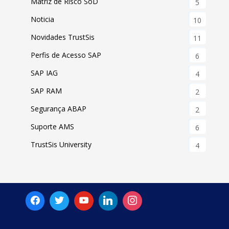
Matriz de Risco SoD
5
Noticia
10
Novidades TrustSis
11
Perfis de Acesso SAP
6
SAP IAG
4
SAP RAM
2
Segurança ABAP
2
Suporte AMS
6
TrustSis University
4