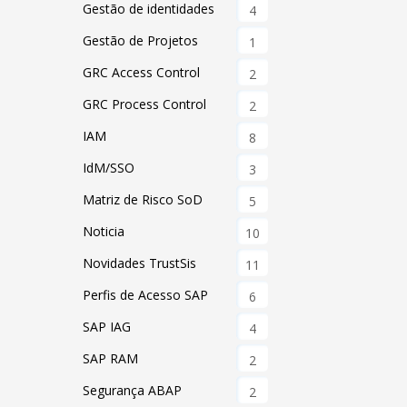
Gestão de identidades
4
Gestão de Projetos
1
GRC Access Control
2
GRC Process Control
2
IAM
8
IdM/SSO
3
Matriz de Risco SoD
5
Noticia
10
Novidades TrustSis
11
Perfis de Acesso SAP
6
SAP IAG
4
SAP RAM
2
Segurança ABAP
2