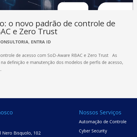
o: o novo padrão de controle de
AC e Zero Trust
CONSULTORIA
,
ENTRA ID
 controle de acesso com SoD-Aware RBAC e Zero Trust As
na definição e manutenção dos modelos de perfis de acesso,
.
nosco
Nossos Serviços
Automação de Controle
Cyber Security
el Nero Bisquolo, 102