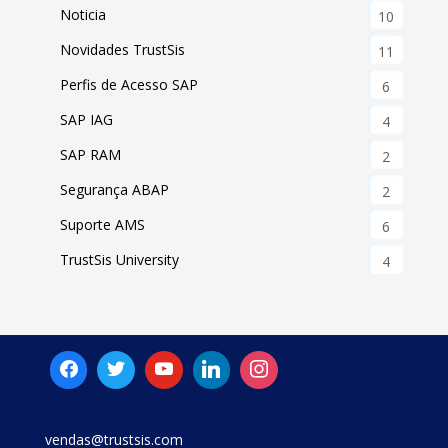
Noticia
10
Novidades TrustSis
11
Perfis de Acesso SAP
6
SAP IAG
4
SAP RAM
2
Segurança ABAP
2
Suporte AMS
6
TrustSis University
4
vendas@trustsis.com