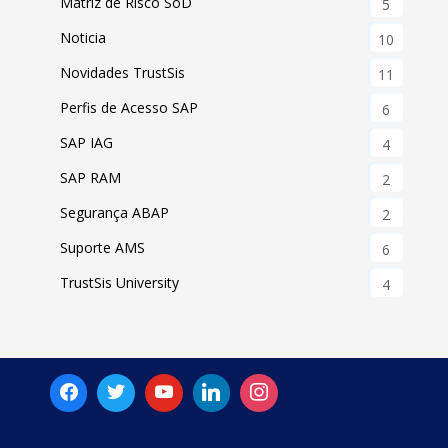
Matriz de Risco SoD
5
Noticia
10
Novidades TrustSis
11
Perfis de Acesso SAP
6
SAP IAG
4
SAP RAM
2
Segurança ABAP
2
Suporte AMS
6
TrustSis University
4