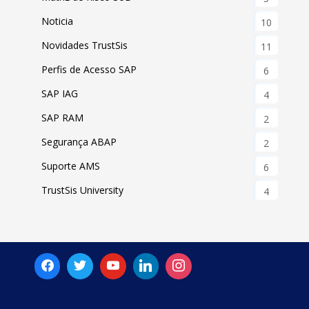
Noticia
10
Novidades TrustSis
11
Perfis de Acesso SAP
6
SAP IAG
4
SAP RAM
2
Segurança ABAP
2
Suporte AMS
6
TrustSis University
4