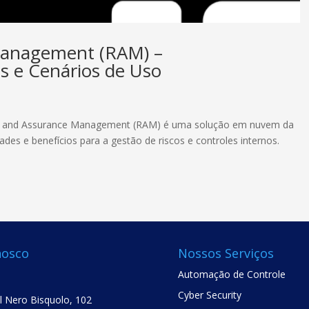
Management (RAM) –
os e Cenários de Uso
sk and Assurance Management (RAM) é uma solução em nuvem da
ades e benefícios para a gestão de riscos e controles internos.
nosco
Nossos Serviços
Automação de Controle
Cyber Security
el Nero Bisquolo, 102