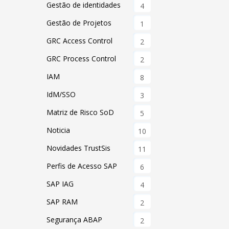
Gestão de identidades
4
Gestão de Projetos
1
GRC Access Control
2
GRC Process Control
2
IAM
8
IdM/SSO
3
Matriz de Risco SoD
5
Noticia
10
Novidades TrustSis
11
Perfis de Acesso SAP
6
SAP IAG
4
SAP RAM
2
Segurança ABAP
2