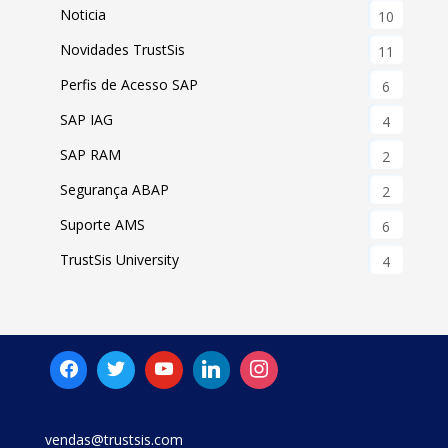
Noticia
10
Novidades TrustSis
11
Perfis de Acesso SAP
6
SAP IAG
4
SAP RAM
2
Segurança ABAP
2
Suporte AMS
6
TrustSis University
4
vendas@trustsis.com