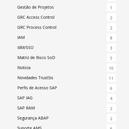
Gestão de Projetos
1
GRC Access Control
2
GRC Process Control
2
IAM
8
IdM/SSO
3
Matriz de Risco SoD
5
Noticia
10
Novidades TrustSis
11
Perfis de Acesso SAP
6
SAP IAG
4
SAP RAM
2
Segurança ABAP
2
Suporte AMS
6