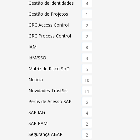
Gestão de identidades
4
Gestão de Projetos
1
GRC Access Control
2
GRC Process Control
2
IAM
8
IdM/SSO
3
Matriz de Risco SoD
5
Noticia
10
Novidades TrustSis
11
Perfis de Acesso SAP
6
SAP IAG
4
SAP RAM
2
Segurança ABAP
2