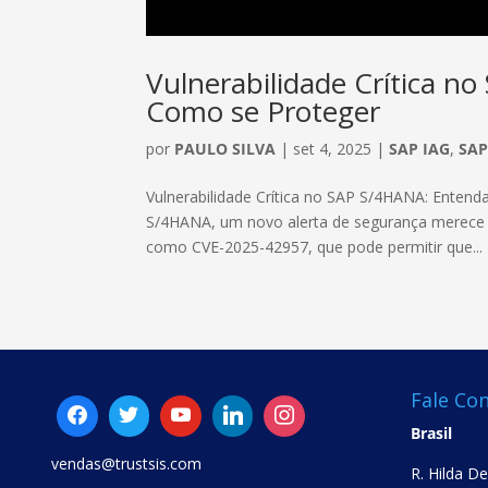
Vulnerabilidade Crítica n
Como se Proteger
por
PAULO SILVA
|
set 4, 2025
|
SAP IAG
,
SA
Vulnerabilidade Crítica no SAP S/4HANA: Entend
S/4HANA, um novo alerta de segurança merece sua
como CVE-2025-42957, que pode permitir que...
Fale Co
Brasil
vendas@trustsis.com
R. Hilda D