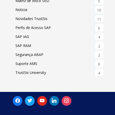
Matriz de Risco SoD
5
Noticia
10
Novidades TrustSis
11
Perfis de Acesso SAP
6
SAP IAG
4
SAP RAM
2
Segurança ABAP
2
Suporte AMS
6
TrustSis University
4