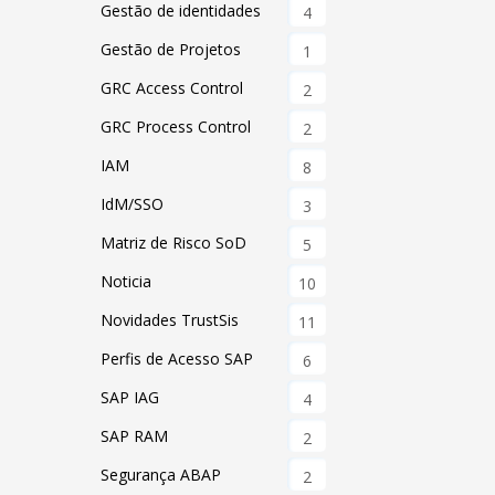
Gestão de identidades
4
Gestão de Projetos
1
GRC Access Control
2
GRC Process Control
2
IAM
8
IdM/SSO
3
Matriz de Risco SoD
5
Noticia
10
Novidades TrustSis
11
Perfis de Acesso SAP
6
SAP IAG
4
SAP RAM
2
Segurança ABAP
2