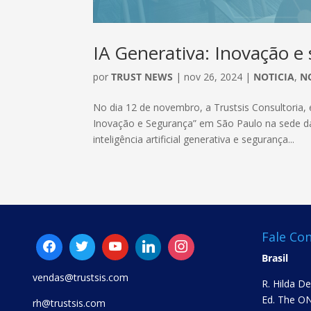
IA Generativa: Inovação e
por
TRUST NEWS
|
nov 26, 2024
|
NOTICIA
,
N
No dia 12 de novembro, a Trustsis Consultoria, 
Inovação e Segurança” em São Paulo na sede da 
inteligência artificial generativa e segurança...
Fale Co
Brasil
vendas@trustsis.com
R. Hilda D
Ed. The ON
rh@trustsis.com