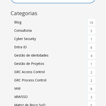
Categorias
Blog
10
Consultoria
5
Cyber Security
1
Entra ID
6
Gestão de identidades
4
Gestão de Projetos
1
GRC Access Control
2
GRC Process Control
2
IAM
8
IdM/SSO
3
Matriz de Risco SoD
5