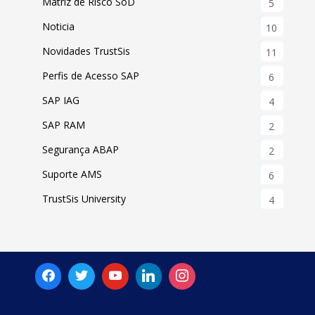
Matriz de Risco SoD
5
Noticia
10
Novidades TrustSis
11
Perfis de Acesso SAP
6
SAP IAG
4
SAP RAM
2
Segurança ABAP
2
Suporte AMS
6
TrustSis University
4