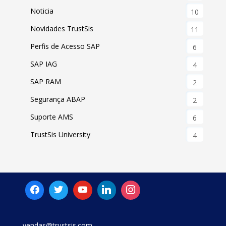
Noticia
10
Novidades TrustSis
11
Perfis de Acesso SAP
6
SAP IAG
4
SAP RAM
2
Segurança ABAP
2
Suporte AMS
6
TrustSis University
4
vendas@trustsis.com