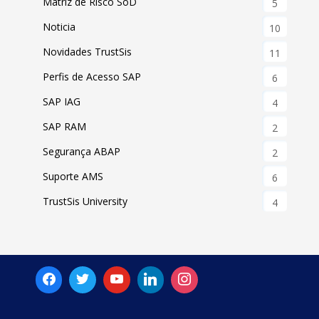
Matriz de Risco SoD
5
Noticia
10
Novidades TrustSis
11
Perfis de Acesso SAP
6
SAP IAG
4
SAP RAM
2
Segurança ABAP
2
Suporte AMS
6
TrustSis University
4