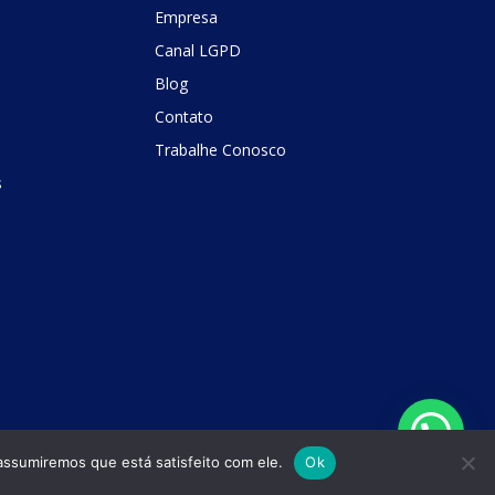
Empresa
Canal LGPD
Blog
Contato
Trabalhe Conosco
s
assumiremos que está satisfeito com ele.
Ok
Política de Privacidade
Fale Conosco