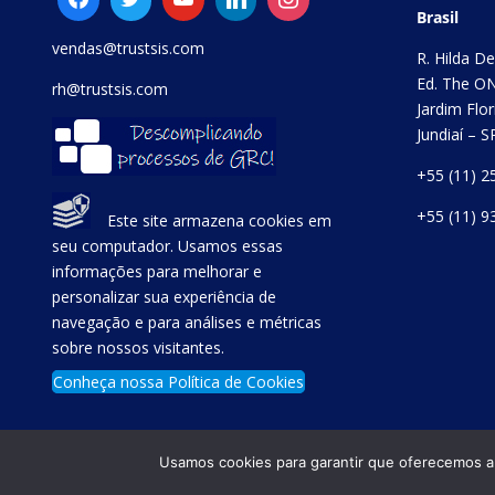
Brasil
vendas@trustsis.com
R. Hilda D
Ed. The ON
rh@trustsis.com
Jardim Flor
Jundiaí – 
+55 (11) 2
+55 (11) 9
Este site armazena cookies em
seu computador. Usamos essas
informações para melhorar e
personalizar sua experiência de
navegação e para análises e métricas
sobre nossos visitantes.
Conheça nossa Política de Cookies
Usamos cookies para garantir que oferecemos a m
Copyright © TrustSis Consultoria 2021