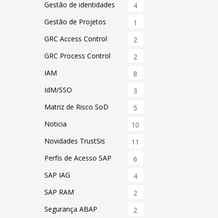
Gestão de identidades
4
Gestão de Projetos
1
GRC Access Control
2
GRC Process Control
2
IAM
8
IdM/SSO
3
Matriz de Risco SoD
5
Noticia
10
Novidades TrustSis
11
Perfis de Acesso SAP
6
SAP IAG
4
SAP RAM
2
Segurança ABAP
2