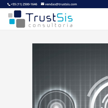
+55 (11) 2500-1646
vendas@trustsis.com