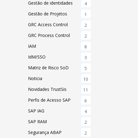
Gestão de identidades
4
Gestão de Projetos
1
GRC Access Control
2
GRC Process Control
2
IAM
8
IdM/SSO
3
Matriz de Risco SoD
5
Noticia
10
Novidades TrustSis
11
Perfis de Acesso SAP
6
SAP IAG
4
SAP RAM
2
Segurança ABAP
2