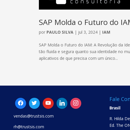
SAP Molda o Futuro do IAM
por
PAULO SILVA
|
jul 3, 2024
|
IAM
SAP Molda o Futuro do IAM: A Revolução da Ide
tão fluida e segura quanto sua identidade no 
aplicativos de que precisa com um único...
Fale Co
Brasil
vendas@trustsis.com
R. Hilda D
Ed. The ON
rh@trustsis.com