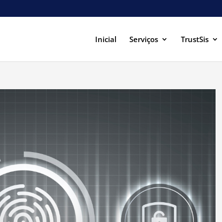
Inicial
Serviços
TrustSis