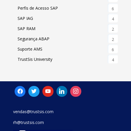
Perfis de Acesso SAP
6
SAP IAG
4
SAP RAM
2
Segurança ABAP
2
Suporte AMS
6
TrustSis University
4
vendas@trustsis.com
rh@trustsis.com