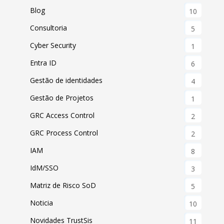
Blog
10
Consultoria
5
Cyber Security
1
Entra ID
6
Gestão de identidades
4
Gestão de Projetos
1
GRC Access Control
2
GRC Process Control
2
IAM
8
IdM/SSO
3
Matriz de Risco SoD
5
Noticia
10
Novidades TrustSis
11