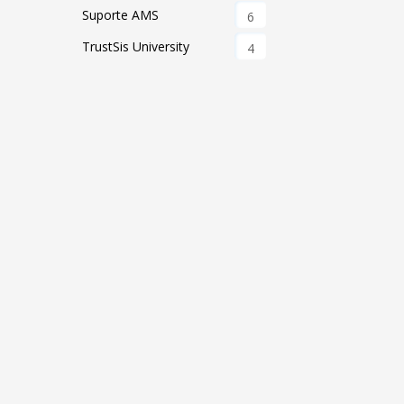
Suporte AMS
6
TrustSis University
4