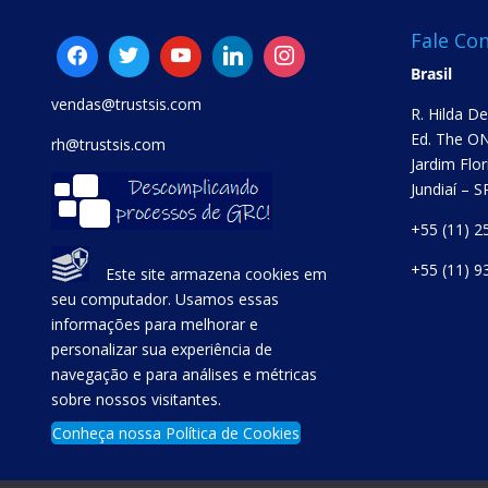
Fale Co
Brasil
vendas@trustsis.com
R. Hilda D
Ed. The ON
rh@trustsis.com
Jardim Flor
Jundiaí – 
+55 (11) 2
+55 (11) 9
Este site armazena cookies em
seu computador. Usamos essas
informações para melhorar e
personalizar sua experiência de
navegação e para análises e métricas
sobre nossos visitantes.
Conheça nossa Política de Cookies