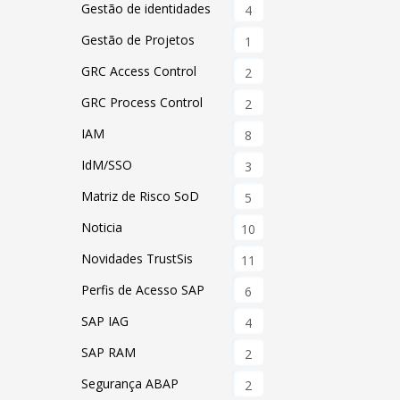
Gestão de identidades
4
Gestão de Projetos
1
GRC Access Control
2
GRC Process Control
2
IAM
8
IdM/SSO
3
Matriz de Risco SoD
5
Noticia
10
Novidades TrustSis
11
Perfis de Acesso SAP
6
SAP IAG
4
SAP RAM
2
Segurança ABAP
2