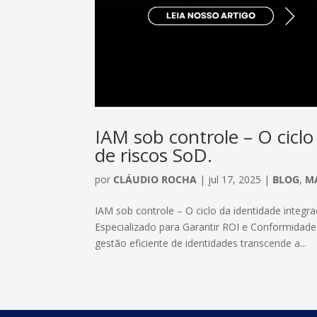
IAM sob controle – O ciclo
de riscos SoD.
por
CLÁUDIO ROCHA
|
jul 17, 2025
|
BLOG
,
MA
IAM sob controle – O ciclo da identidade integr
Especializado para Garantir ROI e Conformidad
gestão eficiente de identidades transcende a...