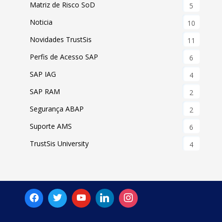
Matriz de Risco SoD
5
Noticia
10
Novidades TrustSis
11
Perfis de Acesso SAP
6
SAP IAG
4
SAP RAM
2
Segurança ABAP
2
Suporte AMS
6
TrustSis University
4