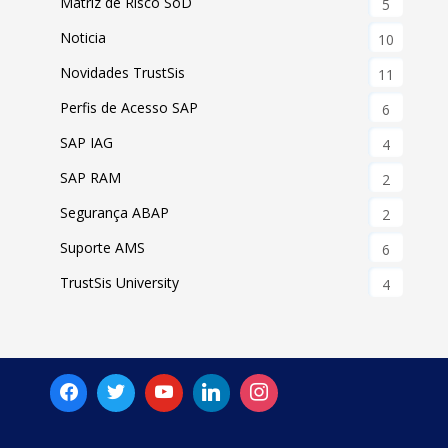
Matriz de Risco SoD
5
Noticia
10
Novidades TrustSis
11
Perfis de Acesso SAP
6
SAP IAG
4
SAP RAM
2
Segurança ABAP
2
Suporte AMS
6
TrustSis University
4