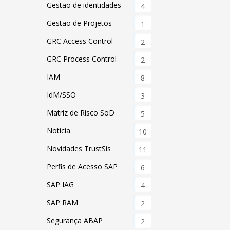
Gestão de identidades
4
Gestão de Projetos
1
GRC Access Control
2
GRC Process Control
2
IAM
8
IdM/SSO
3
Matriz de Risco SoD
5
Noticia
10
Novidades TrustSis
11
Perfis de Acesso SAP
6
SAP IAG
4
SAP RAM
2
Segurança ABAP
2