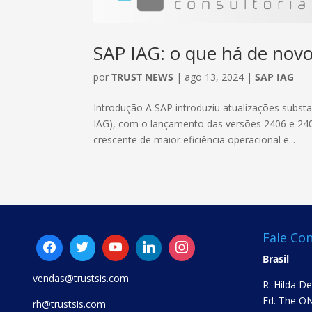
SAP IAG: o que há de nov
por
TRUST NEWS
|
ago 13, 2024
|
SAP IAG
Introdução A SAP introduziu atualizações subst
IAG), com o lançamento das versões 2406 e 240
crescente de maior eficiência operacional e...
Fale Co
Brasil
vendas@trustsis.com
R. Hilda D
Ed. The ON
rh@trustsis.com