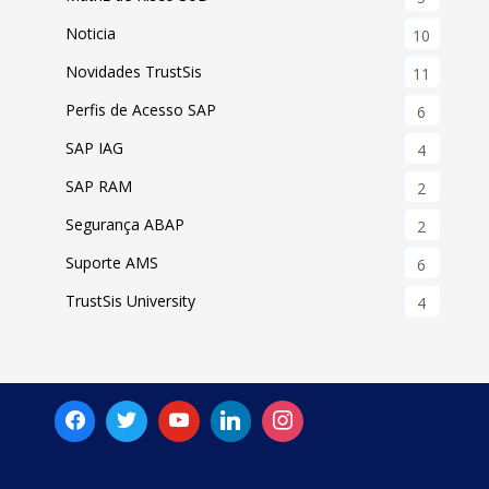
Noticia
10
Novidades TrustSis
11
Perfis de Acesso SAP
6
SAP IAG
4
SAP RAM
2
Segurança ABAP
2
Suporte AMS
6
TrustSis University
4