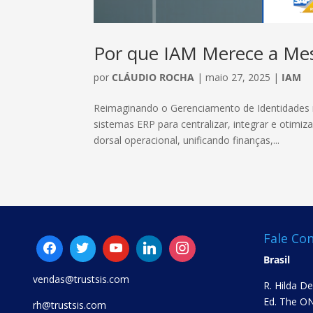
Por que IAM Merece a Me
por
CLÁUDIO ROCHA
|
maio 27, 2025
|
IAM
Reimaginando o Gerenciamento de Identidades n
sistemas ERP para centralizar, integrar e otimi
dorsal operacional, unificando finanças,...
Fale Co
Brasil
vendas@trustsis.com
R. Hilda D
Ed. The ON
rh@trustsis.com