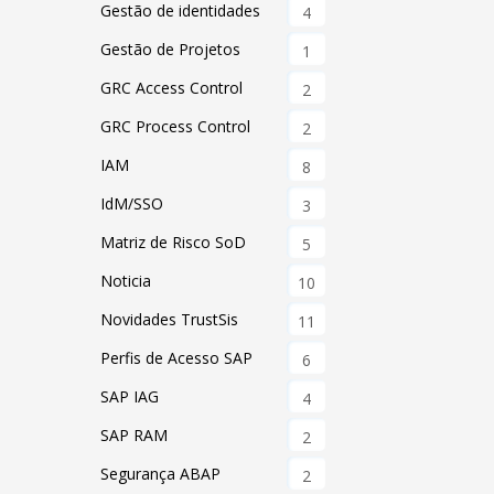
Gestão de identidades
4
Gestão de Projetos
1
GRC Access Control
2
GRC Process Control
2
IAM
8
IdM/SSO
3
Matriz de Risco SoD
5
Noticia
10
Novidades TrustSis
11
Perfis de Acesso SAP
6
SAP IAG
4
SAP RAM
2
Segurança ABAP
2