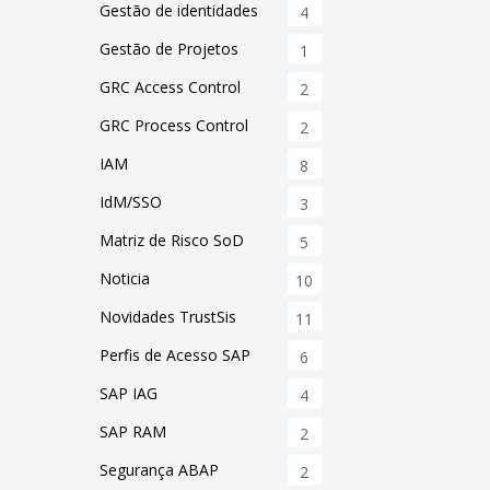
Gestão de identidades
4
Gestão de Projetos
1
GRC Access Control
2
GRC Process Control
2
IAM
8
IdM/SSO
3
Matriz de Risco SoD
5
Noticia
10
Novidades TrustSis
11
Perfis de Acesso SAP
6
SAP IAG
4
SAP RAM
2
Segurança ABAP
2