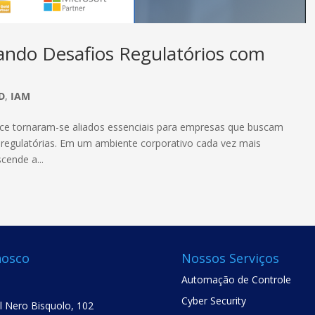
ando Desafios Regulatórios com
D
,
IAM
ance tornaram-se aliados essenciais para empresas que buscam
s regulatórias. Em um ambiente corporativo cada vez mais
cende a...
nosco
Nossos Serviços
Automação de Controle
Cyber Security
el Nero Bisquolo, 102