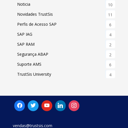
Noticia
10
Novidades TrustSis
11
Perfis de Acesso SAP
6
SAP IAG
4
SAP RAM
2
Segurança ABAP
2
Suporte AMS
6
TrustSis University
4
vendas@trustsis.com