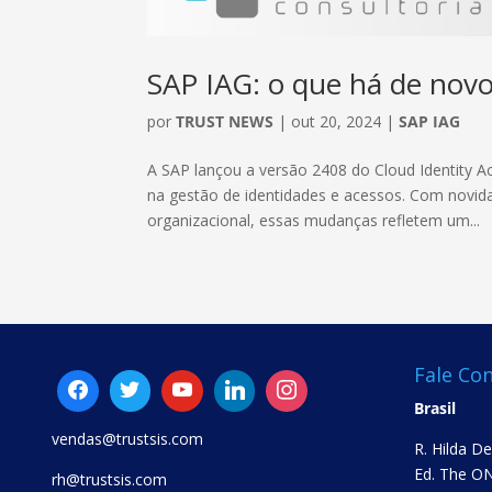
SAP IAG: o que há de nov
por
TRUST NEWS
|
out 20, 2024
|
SAP IAG
A SAP lançou a versão 2408 do Cloud Identity A
na gestão de identidades e acessos. Com novida
organizacional, essas mudanças refletem um...
Fale Co
Brasil
vendas@trustsis.com
R. Hilda D
Ed. The ON
rh@trustsis.com