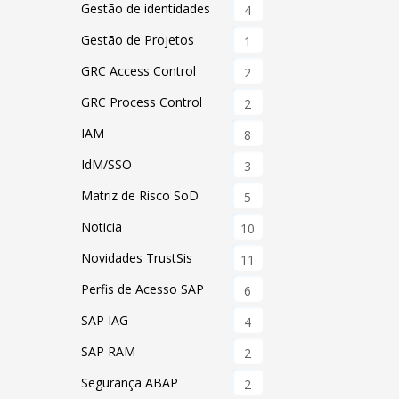
Gestão de identidades
4
Gestão de Projetos
1
GRC Access Control
2
GRC Process Control
2
IAM
8
IdM/SSO
3
Matriz de Risco SoD
5
Noticia
10
Novidades TrustSis
11
Perfis de Acesso SAP
6
SAP IAG
4
SAP RAM
2
Segurança ABAP
2