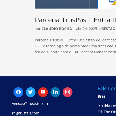
Parceria TrustSis + Entra 
por
CLÁUDIO ROCHA
|
abr 24, 2025
|
GESTÃO
Parceria TrustSis + Entra ID: Gestão de Identid
GRC e tecnologia de ponta para uma transição
fim do suporte para o SAP Identity Management.
Fale Co
Brasil
vendas@trustsis.com
R. Hilda D
Ed. The ON
rh@trustsis.com