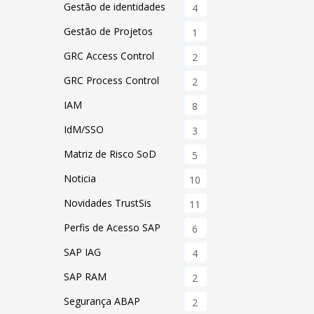
Gestão de identidades
4
Gestão de Projetos
1
GRC Access Control
2
GRC Process Control
2
IAM
8
IdM/SSO
3
Matriz de Risco SoD
5
Noticia
10
Novidades TrustSis
11
Perfis de Acesso SAP
6
SAP IAG
4
SAP RAM
2
Segurança ABAP
2