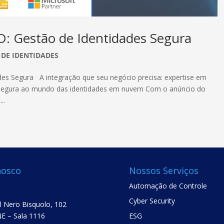
ID: Gestão de Identidades Segura
 DE IDENTIDADES
ades Segura A integração que seu negócio precisa: expertise em
 segura ao mundo das identidades em nuvem Com o anúncio do
..
nosco
Nossos Serviços
Automação de Controle
Cyber Security
el Nero Bisquolo, 102
E – Sala 1116
ESG