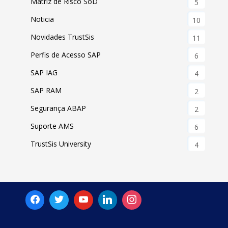
Matriz de Risco SoD
5
Noticia
10
Novidades TrustSis
11
Perfis de Acesso SAP
6
SAP IAG
4
SAP RAM
2
Segurança ABAP
2
Suporte AMS
6
TrustSis University
4