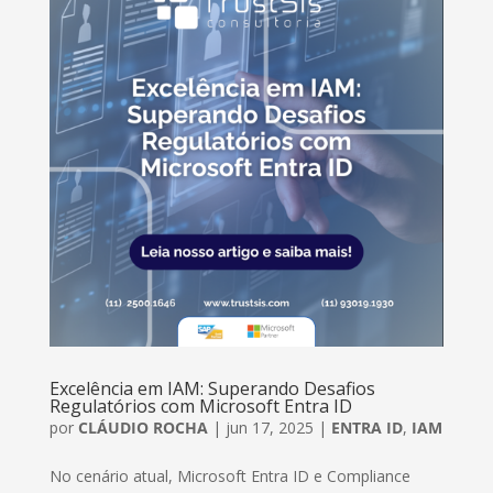
Excelência em IAM: Superando Desafios
Regulatórios com Microsoft Entra ID
por
CLÁUDIO ROCHA
|
jun 17, 2025
|
ENTRA ID
,
IAM
No cenário atual, Microsoft Entra ID e Compliance