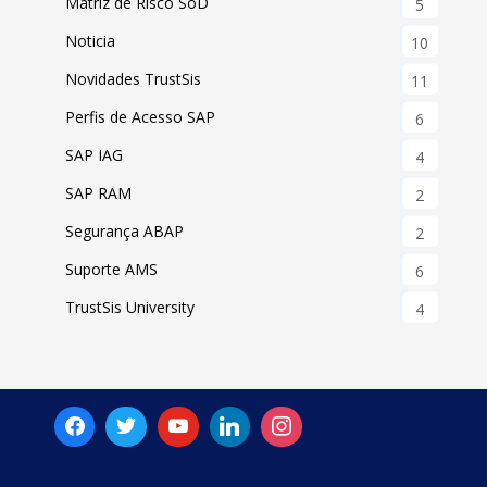
Matriz de Risco SoD
5
Noticia
10
Novidades TrustSis
11
Perfis de Acesso SAP
6
SAP IAG
4
SAP RAM
2
Segurança ABAP
2
Suporte AMS
6
TrustSis University
4