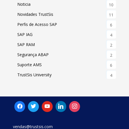
Noticia
10
Novidades TrustSis
11
Perfis de Acesso SAP
6
SAP IAG
4
SAP RAM
2
Segurança ABAP
2
Suporte AMS
6
TrustSis University
4
vendas@trustsis.com