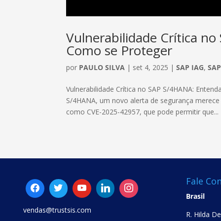
Vulnerabilidade Crítica n
Como se Proteger
por
PAULO SILVA
|
set 4, 2025
|
SAP IAG
,
SA
Vulnerabilidade Crítica no SAP S/4HANA: Entend
S/4HANA, um novo alerta de segurança merece sua
como CVE-2025-42957, que pode permitir que...
Fale Co
Brasil
vendas@trustsis.com
R. Hilda D