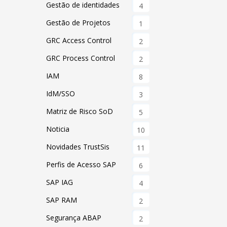
Gestão de identidades
4
Gestão de Projetos
1
GRC Access Control
2
GRC Process Control
2
IAM
8
IdM/SSO
3
Matriz de Risco SoD
5
Noticia
10
Novidades TrustSis
11
Perfis de Acesso SAP
6
SAP IAG
4
SAP RAM
2
Segurança ABAP
2