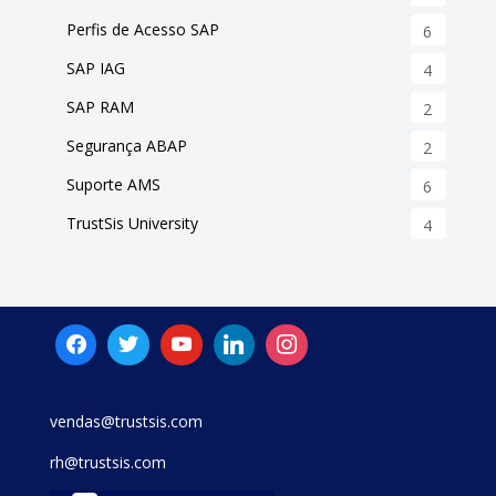
Perfis de Acesso SAP
6
SAP IAG
4
SAP RAM
2
Segurança ABAP
2
Suporte AMS
6
TrustSis University
4
vendas@trustsis.com
rh@trustsis.com