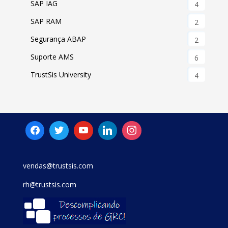
SAP IAG
4
SAP RAM
2
Segurança ABAP
2
Suporte AMS
6
TrustSis University
4
vendas@trustsis.com
rh@trustsis.com