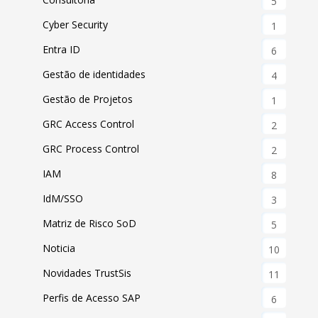
5
Cyber Security
1
Entra ID
6
Gestão de identidades
4
Gestão de Projetos
1
GRC Access Control
2
GRC Process Control
2
IAM
8
IdM/SSO
3
Matriz de Risco SoD
5
Noticia
10
Novidades TrustSis
11
Perfis de Acesso SAP
6