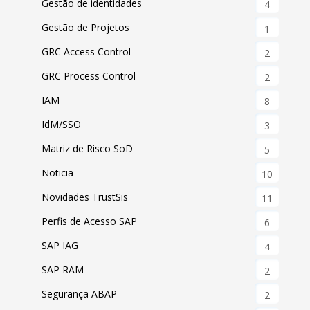
Gestão de identidades
4
Gestão de Projetos
1
GRC Access Control
2
GRC Process Control
2
IAM
8
IdM/SSO
3
Matriz de Risco SoD
5
Noticia
10
Novidades TrustSis
11
Perfis de Acesso SAP
6
SAP IAG
4
SAP RAM
2
Segurança ABAP
2